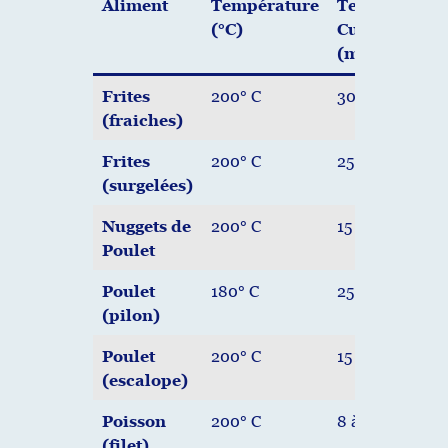
Aliment
Température
Temps de
(°C)
Cuisson
(minutes)
Frites
200° C
30 à 40 mn
(fraiches)
Frites
200° C
25 à 35 mn
(surgelées)
Nuggets de
200° C
15 à 20 mn
Poulet
Poulet
180° C
25 à 30 mn
(pilon)
Poulet
200° C
15 à 20 mn
(escalope)
Poisson
200° C
8 à 12 mn
(filet)