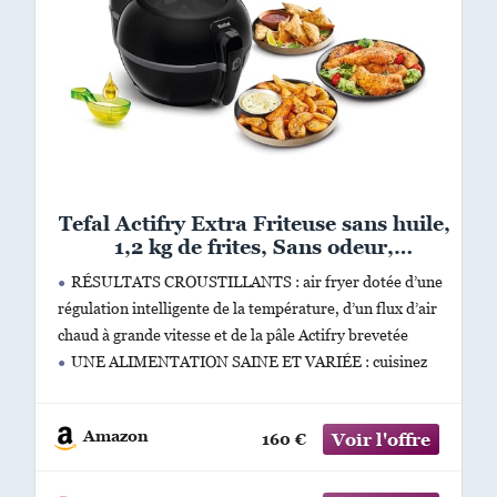
Tefal Actifry Extra Friteuse sans huile,
1,2 kg de frites, Sans odeur,
Régulation automatique de la
RÉSULTATS CROUSTILLANTS : air fryer dotée d’une
température, Pale de brassage,
régulation intelligente de la température, d’un flux d’air
Couvercle en verre, air fryer FZ722815
chaud à grande vitesse et de la pâle Actifry brevetée
UNE ALIMENTATION SAINE ET VARIÉE : cuisinez
des aliments croustillants et sains en utilisant jusqu’à
Amazon
160 €