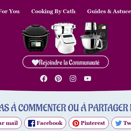
For You
Cooking By Cath
Guides & Astuce
Rejoindre la Communauté
PAS À COMMENTER OU À PARTAGER L
r mail
Facebook
Pinterest
Tw