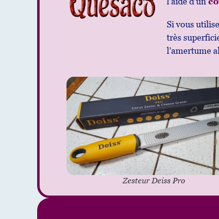
l’aide d’un
co
Si vous utilis
très superfici
l’amertume al
Zesteur Deiss Pro