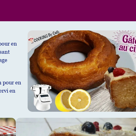
pour en
ssant
çage
n pour en
servi en