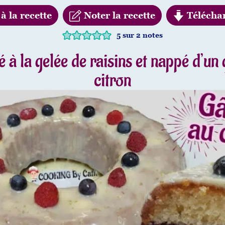
à la recette
Noter la recette
Télécha
5
sur
2
notes
é à la gelée de raisins et nappé d’un
citron