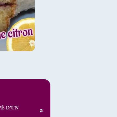
PÉ D’UN