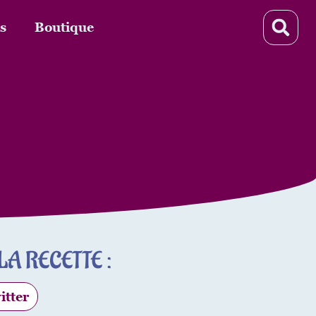
s
Boutique
A RECETTE :
itter