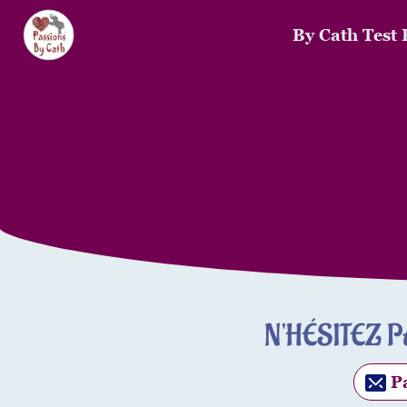
By Cath Test 
N'HÉSITEZ 
Pa