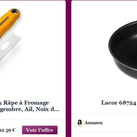
& Râpe à Fromage
Lacor 68724
gembre, Ail, Noix de
nchante en Acier
lave-vaisselle
Amazon
12.59 €