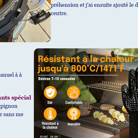
préhension et j’ai ensuite ajouté l
centre.
manuel à à
ants spécial
mpignon
er sans me