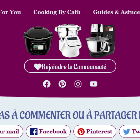
For You
Cooking By Cath
Guides & Astuce
Rejoindre la Communauté
PAS À COMMENTER OU À PARTAGER L
r mail
Facebook
Pinterest
Tw