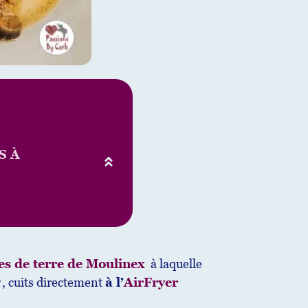
S À
s de terre
de Moulinex
à laquelle
, cuits directement
à l’
AirFryer
