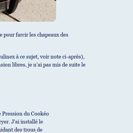
e pour farcir les chapeaux des
linex à ce sujet, voir note ci-après),
ion libres, je n’ai pas mis de suite le
cle Pression du Cookéo
er. J’ai installé le
aidant des trous de