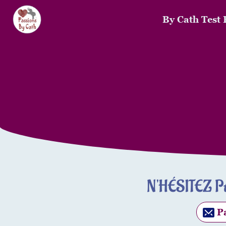
By Cath Test 
N'HÉSITEZ 
Pa