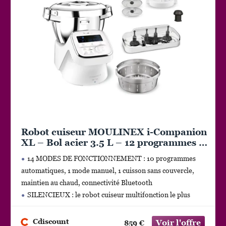
Robot cuiseur MOULINEX i-Companion
XL – Bol acier 3.5 L – 12 programmes –
6 accessoires – Déco
14 MODES DE FONCTIONNEMENT : 10 programmes
automatiques, 1 mode manuel, 1 cuisson sans couvercle,
maintien au chaud, connectivité Bluetooth
SILENCIEUX : le robot cuiseur multifonction le plus
silencieux (par rapport aux modèles les plus vendus, d’après
des tests externes
Cdiscount
859 €