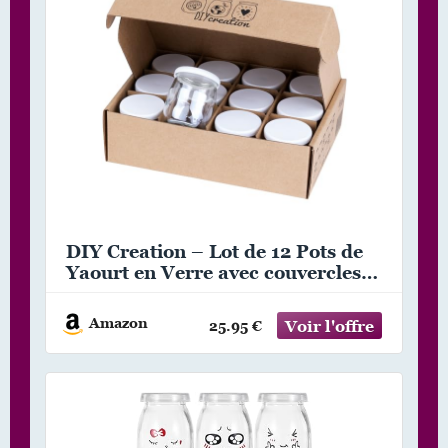
DIY Creation – Lot de 12 Pots de
Yaourt en Verre avec couvercles
hermétiques – Yaourtière Seb
Multidélices, Thermomix, Cookeo –
Amazon
25.95 €
petit pot conservation bébé –
Fabrication Française – 125g / 14