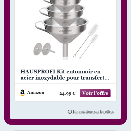
HAUSPROFI Kit entonnoir en
acier inoxydable pour transfert
d’ingrédients liquides, ingrédients
secs et champignons 11/13/15 cm
Amazon
24.99 €