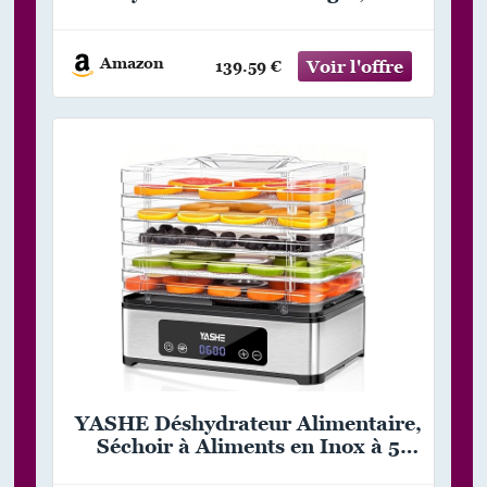
Minuteur (24H), Température
réglable 30℃-90℃, Déshydrateur
Électrique pour Boeuf, Fruits,
Amazon
139.59 €
Légumes, Sans BPA, 400W
YASHE Déshydrateur Alimentaire,
Séchoir à Aliments en Inox à 5
Plateaux, 400W, Minuterie et