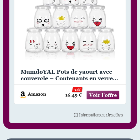
MumdoYAL Pots de yaourt avec
couvercle – Contenants en verre
pour pudding et yaourt, ensemble
-11%
de 12 pièces (100ml*12)
Amazon
16.49 €