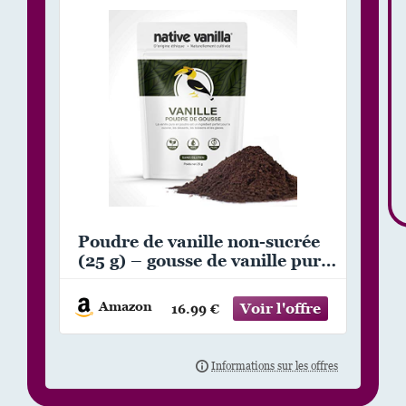
Poudre de vanille non-sucrée
(25 g) – gousse de vanille pure
moulue – pour
café/pâtisserie/glace
Amazon
16.99 €