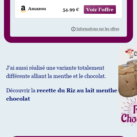
Température Réglables pour
Viande Séchée, Herbes, Fruits et
Amazon
54.99 €
Friandises pour Chiens
J’ai aussi réalisé une variante totalement
différente alliant la menthe et le chocolat.
Découvrir la
recette du Riz au lait menthe
chocolat