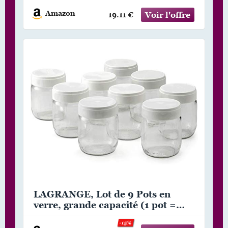
bebe – yaourtiere robot
Amazon
19.11 €
(thermomix cookeo…) 142 ML
conservation longue durée
LAGRANGE, Lot de 9 Pots en
verre, grande capacité (1 pot =
0.185 L), couvercles empilables,
-15%
fabrication française, 430301