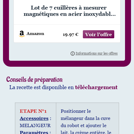
Lot de 7 cuillères à mesurer
magnétiques en acier inoxydable
empilables double face pour
mesurer les ingrédients secs et
liquides, tient dans un pot à épices
Amazon
19.97 €
Conseils de préparation
La recette est disponible en
téléchargement
ETAPE N°1
Positionner le
Accessoires
:
mélangeur dans la cuve
MELANGEUR
du robot et ajouter le
Paramètres
:
lait, la crème entière, le