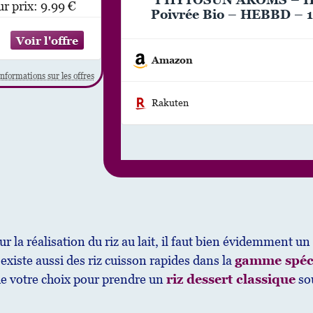
ur prix:
9.99 €
Poivrée Bio – HEBBD – 1
100% Bio – Contribue a
Intestinal – Analysée & Co
m
Amazon
Rakuten
ur la réalisation du riz au lait, il faut bien évidemment un
l existe aussi des riz cuisson rapides dans la
gamme spéci
 de votre choix pour prendre un
riz dessert classique
sou