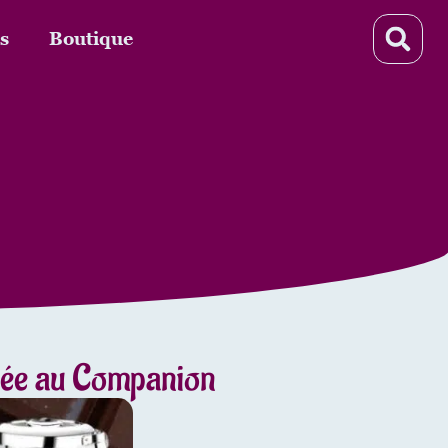
s
Boutique
isée au Companion