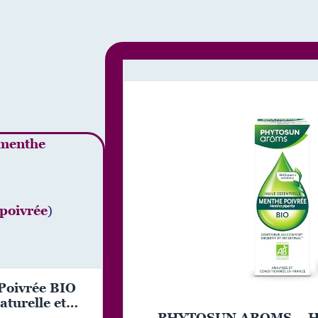
 menthe
poivrée
)
 Poivrée BIO
turelle et
PHYTOSUN AROMS – Huil
nce