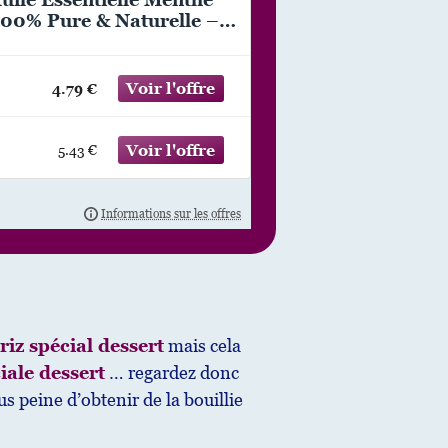
00% Pure & Naturelle –
u Confort Digestif et
nditionnée en France – 10
l
4.79 €
5.43 €
riz spécial dessert
mais cela
ale dessert
… regardez donc
s peine d’obtenir de la bouillie