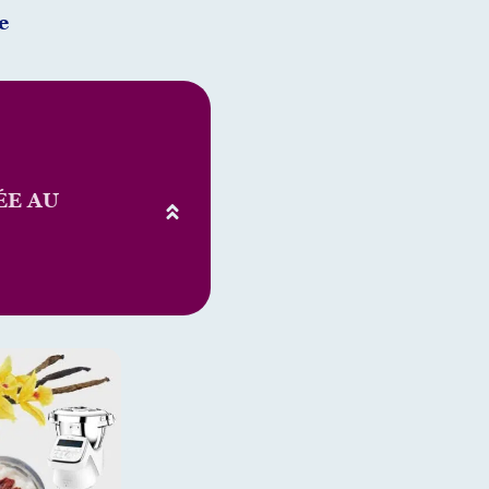
e
ÉE AU