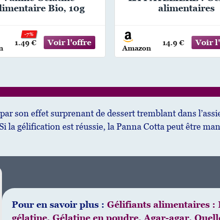
limentaire Bio, 10g
alimentaires
-7%
1.49 €
14.9 €
n
Amazon
ar son effet surprenant de dessert tremblant dans l’assiett
 Si la gélification est réussie, la Panna Cotta peut être
Pour en savoir plus :
Gélifiants alimentaires : 
gélatine, Gélatine en poudre, Agar-agar, Quell