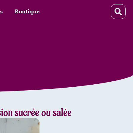
s
Boutique
sion sucrée ou salée