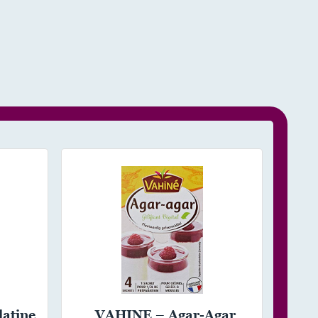
atine
VAHINE – Agar-Agar