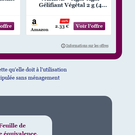
Gélifiant Végétal 2 g (4
sachets)
-22%
2.33 €
Amazon
e qu’elle doit à l’utilisation
 manipulée sans ménagement
Feuille de
e équivalence,