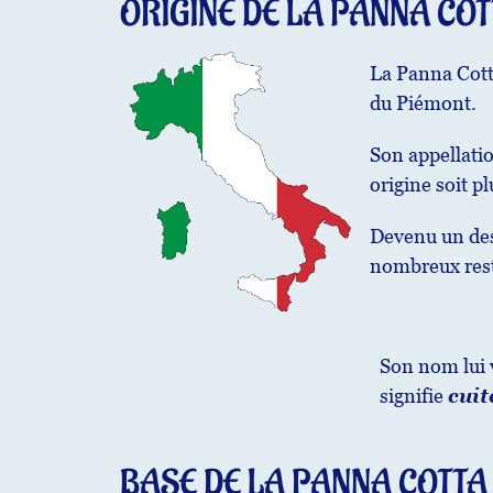
ORIGINE DE LA PANNA CO
La Panna Cotta
du Piémont.
Son appellatio
origine soit p
Devenu un dess
nombreux rest
Son nom lui 
signifie
cuit
BASE DE LA PANNA COTTA