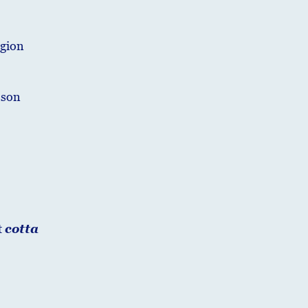
égion
 son
t
cotta