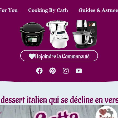
For You
Cooking By Cath
Guides & Astuce
Rejoindre la Communauté
dessert italien qui se décline en ver