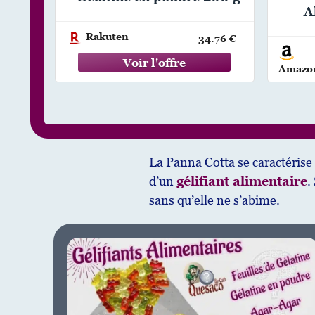
A
Rakuten
34.76 €
Amazo
La Panna Cotta se caractérise p
d’un
gélifiant alimentaire
.
sans qu’elle ne s’abime.