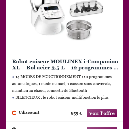
Robot cuiseur MOULINEX i-Companion
XL – Bol acier 3.5 L – 12 programmes –
6 accessoires – Déco
14 MODES DE FONCTIONNEMENT : 10 programmes
automatiques, 1 mode manuel, 1 cuisson sans couvercle,
maintien au chaud, connectivité Bluetooth
SILENCIEUX : le robot cuiseur multifonction le plus
silencieux (par rapport aux modèles les plus vendus, d’après
des tests externes
Cdiscount
859 €