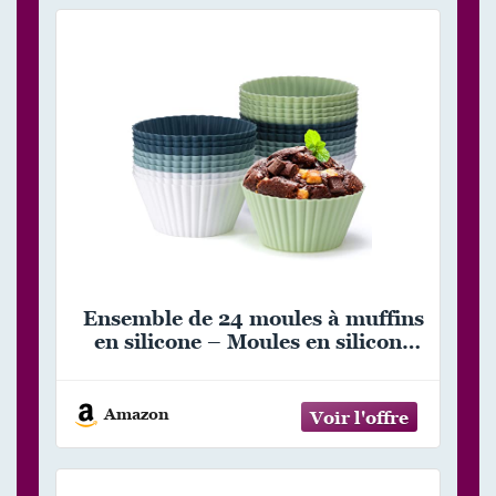
Ensemble de 24 moules à muffins
en silicone – Moules en silicone
sans BPA pour muffins et
cupcakes – Moules à cupcakes
réutilisables et antiadhésifs pour
Amazon
gâteaux, crèmes et puddings