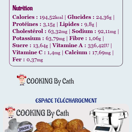
Nutrition
Calories :
194,52
|
Glucides :
24,36
|
kcal
g
Protéines :
3,15
|
Lipides :
9,8
|
g
g
Cholestérol :
63,32
|
Sodium :
92,11
|
mg
mg
Potassium :
63,79
|
Fibre :
1,06
|
mg
g
Sucre :
13,64
|
Vitamine A :
336,42
|
g
IU
Vitamine C :
1,4
|
Calcium :
17,69
|
mg
mg
Fer :
0,37
mg
ESPACE TÉLÉCHARGEMENT