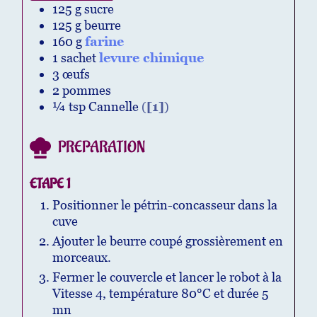
125
g
sucre
125
g
beurre
160
g
farine
1
sachet
levure chimique
3
œufs
2
pommes
¼
tsp
Cannelle
(
[1]
)
PREPARATION
ETAPE 1
Positionner le pétrin-concasseur dans la
cuve
Ajouter le beurre coupé grossièrement en
morceaux.
Fermer le couvercle et lancer le robot à la
Vitesse 4, température 80°C et durée 5
mn