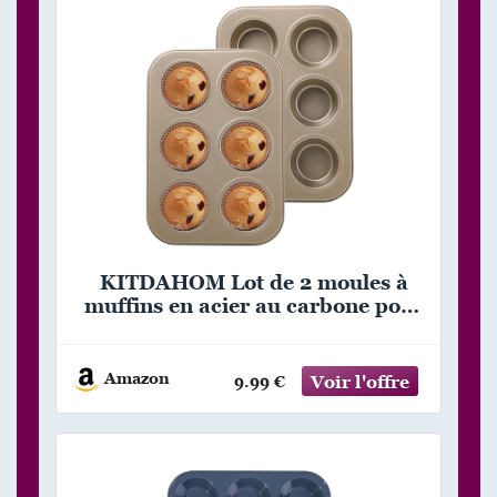
KITDAHOM Lot de 2 moules à
muffins en acier au carbone pour
6 muffins – Moule à muffins –
Revêtement antiadhésif –
Convient pour la cuisson de
Amazon
9.99 €
muffins, cupcakes, gâteaux et
puddings