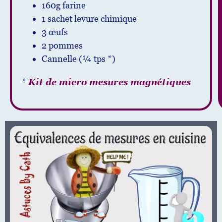
160g farine
1 sachet levure chimique
3 œufs
2 pommes
Cannelle (¼ tps *)
*
Kit de micro mesures magnétiques