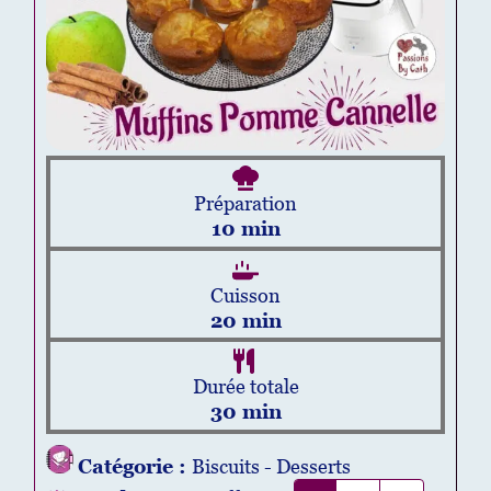
Préparation
10
min
Cuisson
20
min
Durée totale
30
min
Catégorie :
Biscuits - Desserts