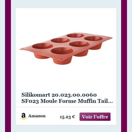
Silikomart 20.023.00.0060
SF023 Moule Forme Muffin Taille
Moyenne 6 Cavités Silicone Terre
Cuite, Brique
Amazon
15.23 €