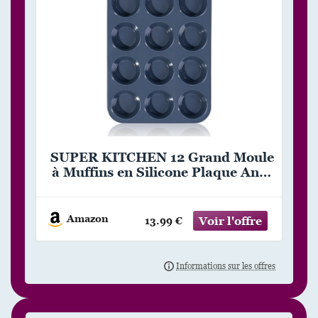
SUPER KITCHEN 12 Grand Moule
à Muffins en Silicone Plaque Anti-
adhésif Moule à Pâtisserie pour
Cupcakes, Brownies, Pudding 33
x 25 x 3 cm (Gris)
Amazon
13.99 €