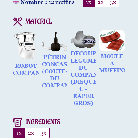
Nombre :
12
muffins
1x
2x
3x
MATERIEL
DECOUPE
MOULE
PÉTRIN
LEGUMES
A
CONCASSEUR
ROBOT
DU
MUFFINS
(COUTEAU
COMPANION
COMPANION
DU
(DISQUE
COMPANION)
C -
RÂPER
GROS)
INGREDIENTS
1x
2x
3x