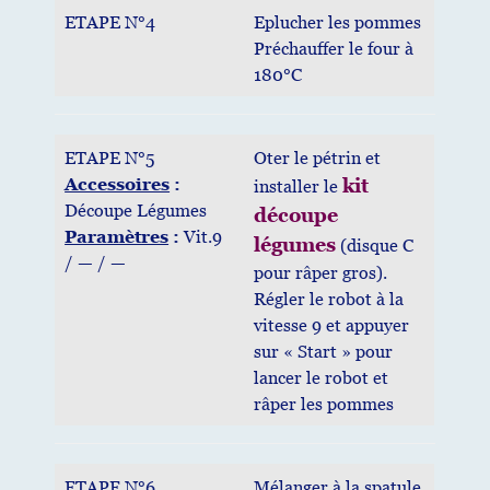
ETAPE N°4
Eplucher les pommes
Préchauffer le four à
180°C
ETAPE N°5
Oter le pétrin et
Accessoires
:
kit
installer le
Découpe Légumes
découpe
Paramètres
:
Vit.9
légumes
(disque C
/ — / —
pour râper gros).
Régler le robot à la
vitesse 9 et appuyer
sur « Start » pour
lancer le robot et
râper les pommes
ETAPE N°6
Mélanger à la spatule