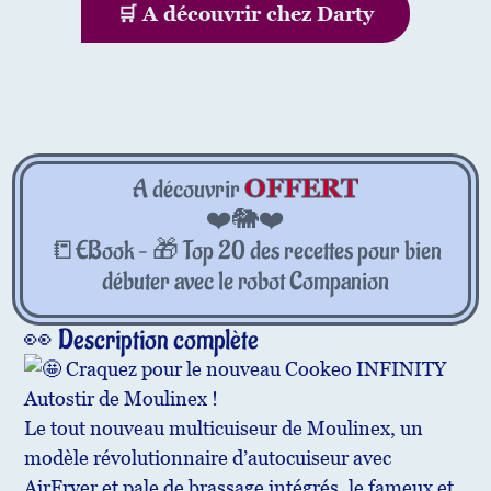
🛒 A découvrir chez Darty
OFFERT
A découvrir
❤️🐘❤️
📒EBook – 🎁 Top 20 des recettes pour bien
débuter avec le robot Companion
👀 Description complète
Craquez pour le nouveau Cookeo INFINITY
Autostir de Moulinex !
Le tout nouveau multicuiseur de Moulinex, un
modèle révolutionnaire d’autocuiseur avec
AirFryer et pale de brassage intégrés, le fameux et