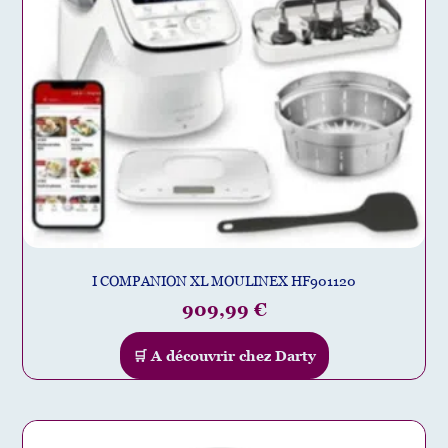
I COMPANION XL MOULINEX HF901120
909,99
€
🛒 A découvrir chez Darty