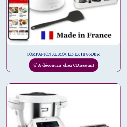
COMPANION XL MOULINEX HF80DB10
🛒 A découvrir chez CDiscount