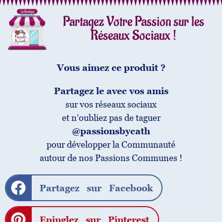
19
progra
Partagez Votre Passion sur les
mmes,
Blanc,
Réseaux Sociaux !
CE982
1F0
Vous aimez ce produit ?
Partagez le avec vos amis
sur vos réseaux sociaux
et n’oubliez pas de taguer
@passionsbycath
pour développer la Communauté
autour de nos Passions Communes !
Partagez sur Facebook
Epinglez sur Pinterest