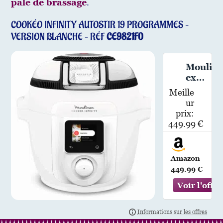
pale de brassage
.
COOKÉO INFINITY AUTOSTIR 19 PROGRAMMES –
VERSION BLANCHE – RÉF
CE9821F0
Moulin
ex
Cookeo
Meille
Infinit
ur
y, Air
prix:
fryer +
449.99 €
multic
uiseur
sous
Amazon
pressio
449.99 €
n,
Mélang
e
autom
atique,