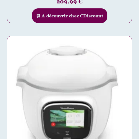
209,99
€
🛒 A découvrir chez CDiscount