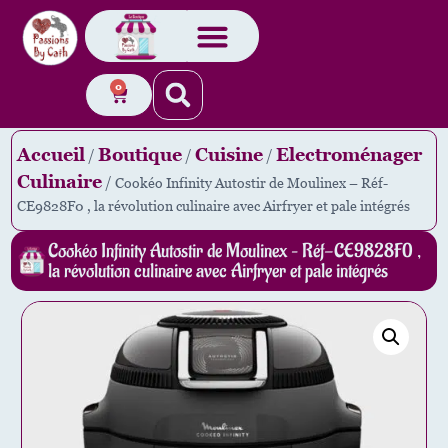
0
Accueil
Boutique
Cuisine
Electroménager
/
/
/
Culinaire
/ Cookéo Infinity Autostir de Moulinex – Réf-
CE9828F0 , la révolution culinaire avec Airfryer et pale intégrés
Cookéo Infinity Autostir de Moulinex – Réf-CE9828F0 ,
la révolution culinaire avec Airfryer et pale intégrés