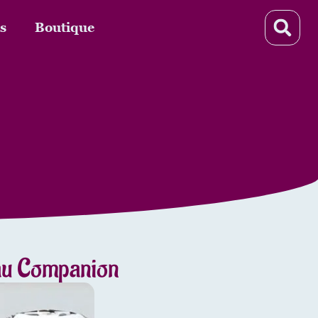
s
Boutique
 au Companion