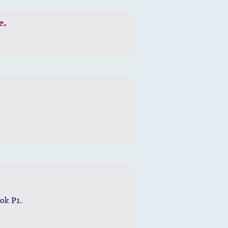
e
.
.
ook P1.