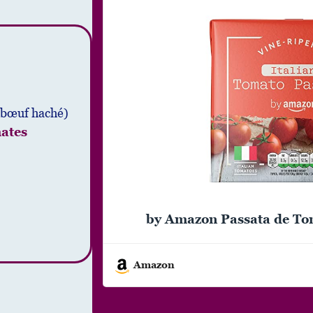
(bœuf haché)
ates
by Amazon Passata de Tom
Amazon