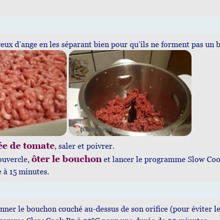
eux d’ange en les séparant bien pour qu’ils ne forment pas un bl
ée de tomate
, saler et poivrer.
ôter le bouchon
ouvercle,
et lancer le programme Slow Cook
e à 15 minutes.
nner le bouchon couché au-dessus de son orifice (pour éviter le