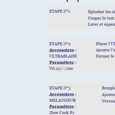
ETAPE N°1
Eplucher les oi
Couper le tout
Laver et équeu
ETAPE N°2
Placer l’U
Accessoires
:
Ajouter l’a
ULTRABLADE
Fermer le 
Paramètres
:
Vit.12/–/10s
ETAPE N°3
Rempla
Accessoires
:
Ajouter
MELANGEUR
Verroui
Paramètres
:
Slow Cook P1