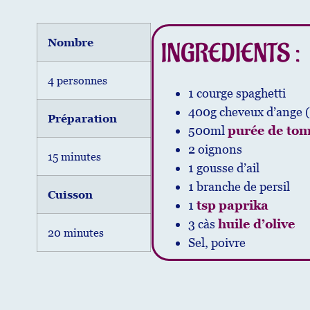
Nombre
INGREDIENTS :
4 personnes
1 courge spaghetti
400g cheveux d’ange 
Préparation
500ml
purée de tom
2 oignons
15 minutes
1 gousse d’ail
1 branche de persil
Cuisson
1
tsp
paprika
3 càs
huile d’olive
20 minutes
Sel, poivre