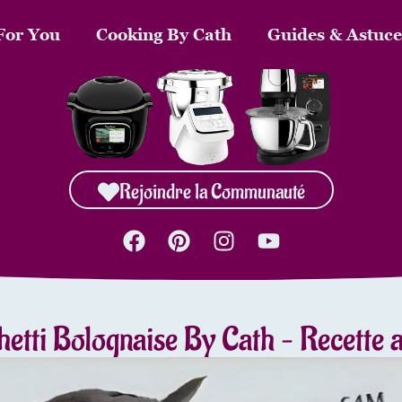
For You
Cooking By Cath
Guides & Astuce
Rejoindre la Communauté
etti Bolognaise By Cath – Recette