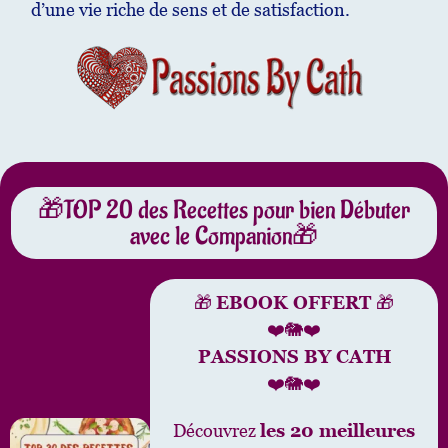
d’une vie riche de sens et de satisfaction.
🎁TOP 20 des Recettes pour bien Débuter
avec le Companion🎁
🎁
EBOOK OFFERT
🎁
❤️🐘❤️
PASSIONS BY CATH
❤️🐘❤️
Découvrez
les 20 meilleures