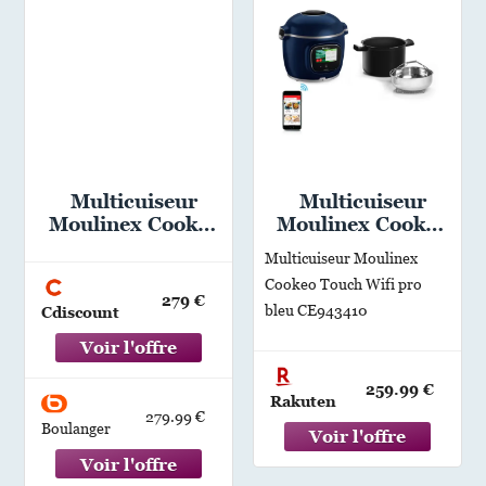
Multicuiseur
Multicuiseur
Moulinex Cookeo
Moulinex Cookeo
Wifi 9-en-1
Touch Wifi pro
Multicuiseur Moulinex
CE952810
bleu CE943410
Cookeo Touch Wifi pro
279 €
bleu CE943410
Cdiscount
259.99 €
Rakuten
279.99 €
Boulanger