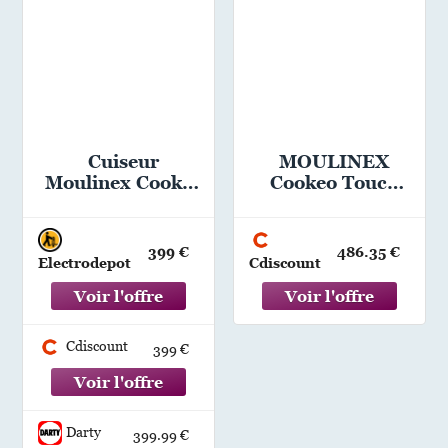
Cuiseur
MOULINEX
Moulinex Cookeo
Cookeo Touch
Infinity Ce9721f0
Wifi
Multicuiseur
haute pression
399 €
486.35 €
Electrodepot
Cdiscount
Cuve 6 L 250
recettes +
Application
Moulinex
Cdiscount
399 €
Darty
399.99 €