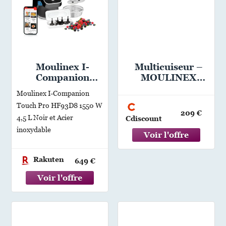
Moulinex I-
Multicuiseur –
Companion
MOULINEX
Touch Pro
MK705110 12 en
Moulinex I-Companion
HF93D8 1550 W
1
Touch Pro HF93D8 1550 W
4,5 L Noir et
209 €
4,5 L Noir et Acier
Cdiscount
Acier inoxydable
inoxydable
Rakuten
649 €