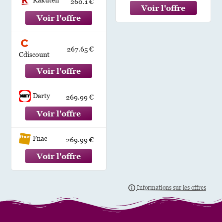
260.1 €
267.65 €
Cdiscount
Darty
269.99 €
Fnac
269.99 €