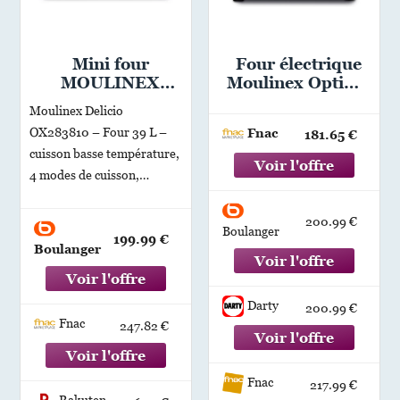
Mini four
Four électrique
MOULINEX
Moulinex Optimo
DELICIO
YY2917FB 2200
Moulinex Delicio
OX283810 39L
W Noir
OX283810 – Four 39 L –
Fnac
181.65 €
cuisson basse température,
4 modes de cuisson,
grillades croustillantes,
anti-adhésif et haute
200.99 €
Boulanger
résistance, timer 3 heures,
199.99 €
Boulanger
nettoyage facile
Darty
200.99 €
Fnac
247.82 €
Fnac
217.99 €
Rakuten