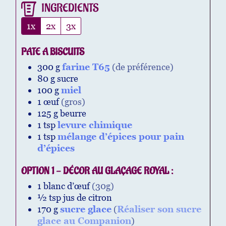
INGREDIENTS
1x
2x
3x
PATE A BISCUITS
300
g
farine T65
(de préférence)
80
g
sucre
100
g
miel
1
œuf
(gros)
125
g
beurre
1
tsp
levure chimique
1
tsp
mélange d’épices pour pain
d’épices
OPTION 1 - DÉCOR AU GLAÇAGE ROYAL :
1
blanc d’œuf
(30g)
½
tsp
jus de citron
170
g
sucre glace
(
Réaliser son sucre
glace au Companion
)