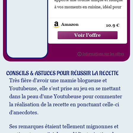
Coton et Lin Lavable en
à vos moments en cuisine, idéal pour
Machine Design Original
et Amusant (Chat Fâché,
les barbecues, fêtes et réunions
68x55cm)
familiales.
Amazon
10.9 €
Taille Parfaite pour Tous :
Disponible en deux
CONSEILS & ASTUCES POUR RÉUSSIR LA RECETTE
Très fière d’avoir une mamie blogueuse et
Youtubeuse, elle s’est prise au jeu en se mettant
dans la peau d’une Youtubeuse pour commenter
la réalisation de la recette en ponctuant celle-ci
d’anecdotes.
Ses remarques étaient tellement mignonnes et