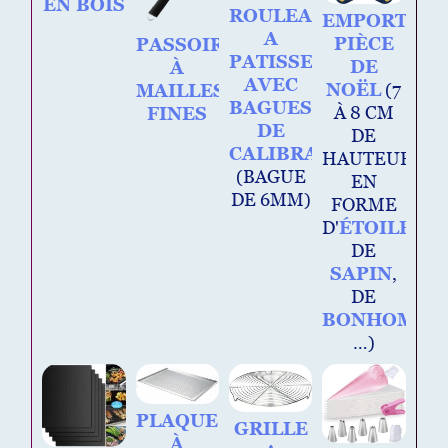
EN BOIS
ROULEAU
EMPORTE-
A
PIÈCE
PASSOIRE
PATISSERIE
DE
À
AVEC
NOËL
(7
MAILLES
BAGUES
À 8 CM
FINES
DE
DE
CALIBRAGE
HAUTEUR,
(BAGUE
EN
DE 6MM)
FORME
D'
ÉTOILE
,
DE
SAPIN
,
DE
BONHOMME
…)
PLAQUE
GRILLE
À