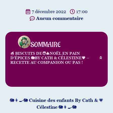
7 décembre 2022
17:00
Aucun commentaire
SOMMAIRE
🥣 BISCUITS DE🧑‍🎄NOËL EN PAIN
D’ÉPICES 🐘BY CATH & CÉLESTINE💗 –
RECETTE AU COMPANION OU PAS !
🐘👩‍🍳🐘
Cuisine des enfants By Cath &
💗
Célestine
🐘👩‍🍳🐘