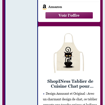
petit chef
Amazon
ShopINess Tablier de
Cuisine Chat pour
Adultes et Enfants pour
Design Amusant et Original : Avec
Barbecues Fêtes et
un charmant design de chat, ce tablier
Réunions Familiales en
apporte une touche unique et ludique