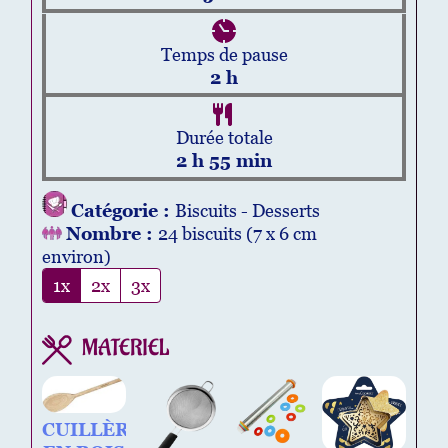
Temps de pause
2
h
Durée totale
2
h
55
min
Catégorie :
Biscuits - Desserts
Nombre :
24
biscuits (7 x 6 cm
environ)
1x
2x
3x
MATERIEL
CUILLÈRE