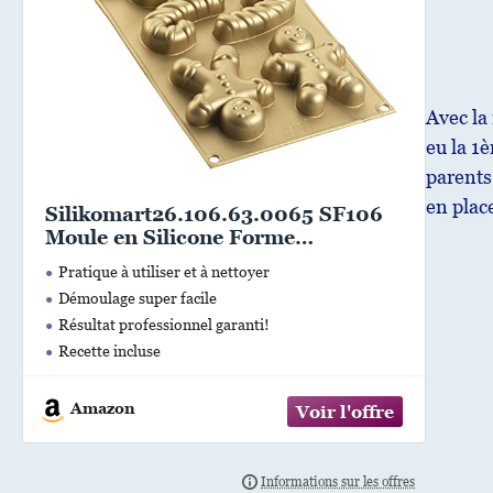
Avec la 
eu la 1
parents 
en place
Silikomart26.106.63.0065 SF106
Moule en Silicone Forme
Bonhomme Pain d’Epices, Autre, Or
Pratique à utiliser et à nettoyer
Démoulage super facile
Résultat professionnel garanti!
Recette incluse
Utilisable au four (jusqu’à +230°), au congélateur
(jusqu’à -60° C).
Amazon
Utilisation: Moule en silicone pour préparer des
originaux petits desserts en entremet et des délicieux
biscuits