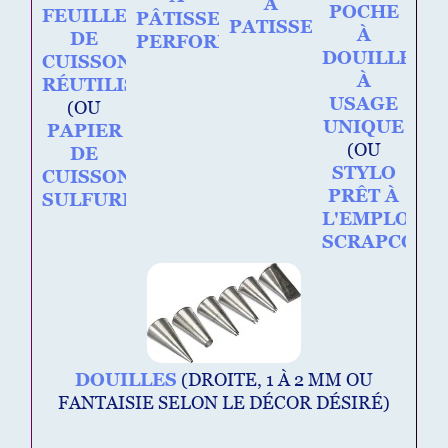
A
POCHE
FEUILLE
PÂTISSERIE
PATISSERIE
À
DE
PERFORÉE
DOUILLE
CUISSON
À
RÉUTILISABLE
USAGE
(OU
UNIQUE
PAPIER
(OU
DE
STYLO
CUISSON
PRÊT À
SULFURISÉ)
L'EMPLOI
SCRAPCOOK
DOUILLES
(DROITE, 1 À 2 MM OU
FANTAISIE SELON LE DÉCOR DÉSIRÉ)