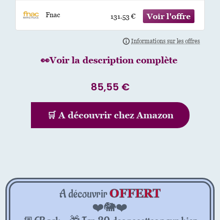
Fnac
131.53 €
👀Voir la description complète
85,55
€
🛒 A découvrir chez Amazon
OFFERT
A découvrir
❤️🐘❤️