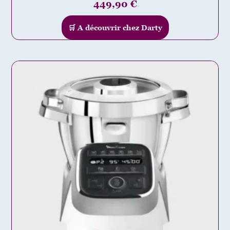
449,90
€
🛒 A découvrir chez Darty