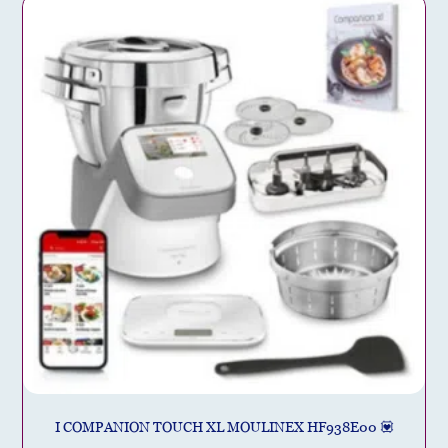
I COMPANION TOUCH XL MOULINEX HF938E00 💟