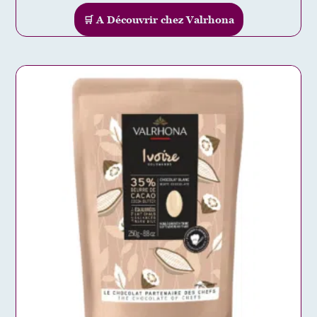
🛒 A Découvrir chez Valrhona