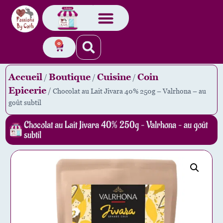
0
Accueil
Boutique
Cuisine
Coin
/
/
/
Epicerie
/ Chocolat au Lait Jivara 40% 250g – Valrhona – au
goût subtil
Chocolat au Lait Jivara 40% 250g – Valrhona – au goût
subtil