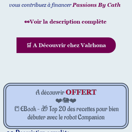
vous contribuez à financer
Passions By Cath
👀Voir la description complète
🛒 A Découvrir chez Valrhona
OFFERT
A découvrir
❤️🐘❤️
📒EBook – 🎁 Top 20 des recettes pour bien
débuter avec le robot Companion